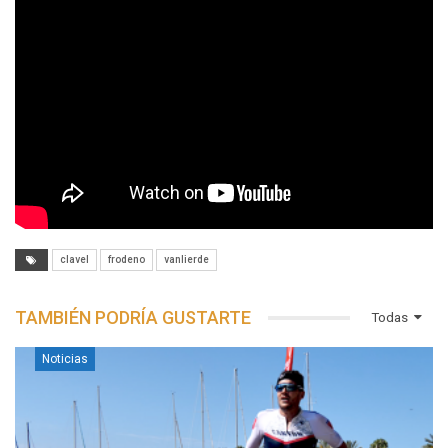
clavel
frodeno
vanlierde
TAMBIÉN PODRÍA GUSTARTE
Todas
Noticias