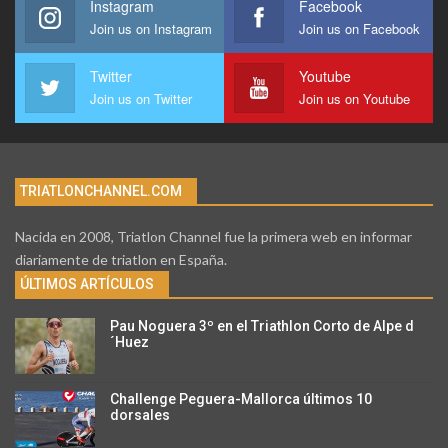
Instagram
Facebook
Join us on Instagram
Join us on Facebook
Twitter
Youtube
Join us on Twitter
Join us on Youtube
TRIATLONCHANNEL.COM
Nacida en 2008, Triatlon Channel fue la primera web en informar
diariamente de triatlon en España.
ÚLTIMOS ARTÍCULOS
Pau Noguera 3º en el Triathlon Corto de Alpe d
´Huez
Challenge Peguera-Mallorca últimos 10
dorsales