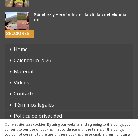
Sánchez y Hernández en las listas del Mundial
de…
SECCIONES
Home
Calendario 2026
Material
Vídeos
Contacto
Términos legales
Política de privacidad
Our website uses cookies. By using our website and agreeing to this policy, you
consent to our use of cookies in accordance with the terms of this policy. If
you do not consent to the use of these cookies please disable them following