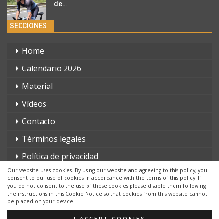
de…
SECCIONES
Home
Calendario 2026
Material
Vídeos
Contacto
Términos legales
Política de privacidad
Our website uses cookies. By using our website and agreeing to this policy, you
consent to our use of cookies in accordance with the terms of this policy. If
you do not consent to the use of these cookies please disable them following
the instructions in this Cookie Notice so that cookies from this website cannot
be placed on your device.
© 2026 - triatlonchannel.com. Todos los derechos reservados.
Página web creada por:
Whyaweb.es
I ACCEPT COOKIES