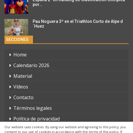
por…
Pau Noguera 3º en el Triathlon Corto de Alpe d
´Huez
SECCIONES
Home
Calendario 2026
Material
Vídeos
Contacto
Términos legales
Política de privacidad
Our website uses cookies. By using our website and agreeing to this policy, you
consent to our use of cookies in accordance with the terms of this policy. If