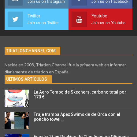
Join us on Instagram
Join us on Facebook
Twitter
Youtube
Join us on Twitter
Join us on Youtube
TRIATLONCHANNEL.COM
Nacida en 2008, Triatlon Channel fue la primera web en informar
diariamente de triatlon en España.
ÚLTIMOS ARTÍCULOS
La Aero Tempo de Skechers, carbono total por
170 €
Traje trampa Apex Swimskin de Orca con el
poncho towel…
España 2ª en Ranking de Clasificación Olímpica