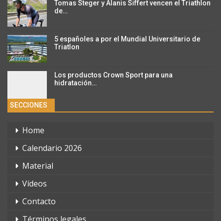
Tomas Steger y Alanis Siffert vencen el Triathlon
de…
5 españoles a por el Mundial Universitario de
Triatlon
Los productos Crown Sport para una
hidratación…
SECCIONES
Home
Calendario 2026
Material
Vídeos
Contacto
Términos legales