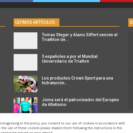
ÚLTIMOS ARTÍCULOS
S
Tomas Steger y Alanis Siffert vencen el
n
Triathlon de…
5 españoles a por el Mundial
Universitario de Triatlon
Los productos Crown Sport para una
hidratación…
Joma será el patrocinador del Europeo
de Atletismo
and agreeing to this policy, you consent to our use of cookies in accordance with
o the use of these cookies please disable them following the instructions in this
e cannot be placed on your device.