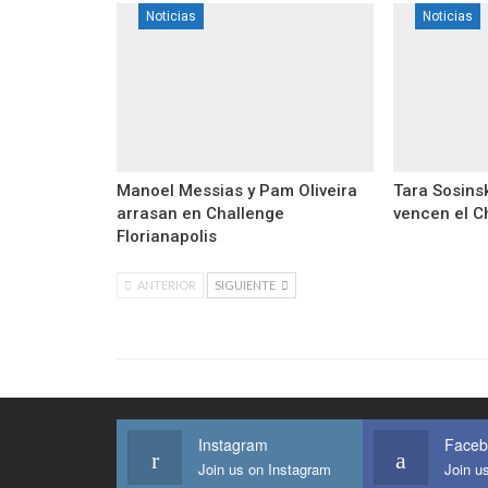
Noticias
Noticias
Manoel Messias y Pam Oliveira
Tara Sosins
arrasan en Challenge
vencen el C
Florianapolis
ANTERIOR
SIGUIENTE
Instagram
Faceb
Join us on Instagram
Join u