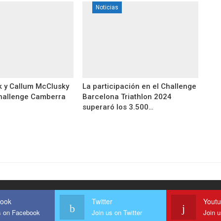
Noticias
k y Callum McClusky
La participación en el Challenge
hallenge Camberra
Barcelona Triathlon 2024
superaró los 3.500…
ook
Twitter
Yout
s on Facebook
Join us on Twitter
Join 