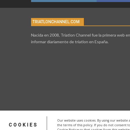
TRIATLONCHANNEL.COM
Nacida en 2008, Triatlon Channel fue la primera web e
informar diariamente de triatlon en España.
Our website uses cookies. By using our website 
COOKIES
the terms of this policy. If you do not consent t
Cookie Notice so that cookies from this websit