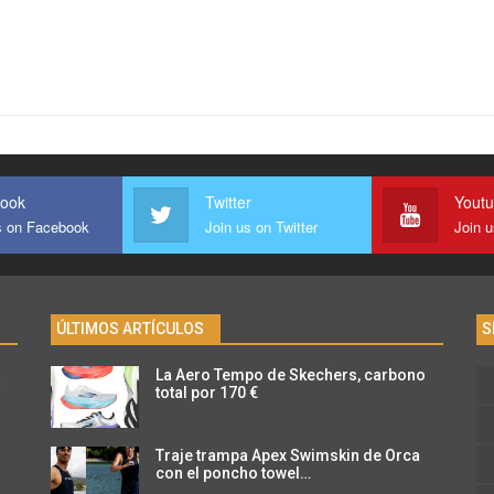
ook
Twitter
Yout
s on Facebook
Join us on Twitter
Join 
ÚLTIMOS ARTÍCULOS
S
La Aero Tempo de Skechers, carbono
n
total por 170 €
Traje trampa Apex Swimskin de Orca
con el poncho towel…