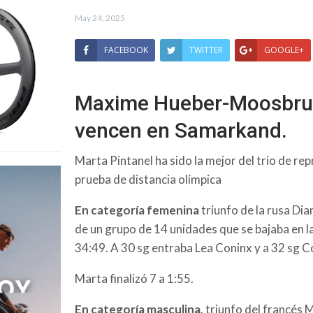
May 24, 2025
FACEBOOK
TWITTER
GOOGLE+
Maxime Hueber-Moosbrug
vencen en Samarkand.
Marta Pintanel ha sido la mejor del trio de r
prueba de distancia olímpica
En categoría femenina
triunfo de la rusa Dia
de un grupo de 14 unidades que se bajaba en la
34:49. A 30 sg entraba Lea Coninx y a 32 sg C
Marta finalizó 7 a 1:55.
En categoría masculina,
triunfo del francés