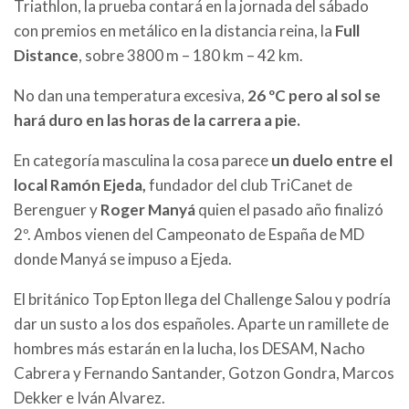
Triathlon, la prueba contará en la jornada del sábado
con premios en metálico en la distancia reina, la
Full
Distance
, sobre 3800 m – 180 km – 42 km.
No dan una temperatura excesiva,
26 ºC pero al sol se
hará duro en las horas de la carrera a pie.
En categoría masculina la cosa parece
un duelo entre el
local Ramón Ejeda,
fundador del club TriCanet de
Berenguer y
Roger Manyá
quien el pasado año finalizó
2º. Ambos vienen del Campeonato de España de MD
donde Manyá se impuso a Ejeda.
El británico Top Epton llega del Challenge Salou y podría
dar un susto a los dos españoles. Aparte un ramillete de
hombres más estarán en la lucha, los DESAM, Nacho
Cabrera y Fernando Santander, Gotzon Gondra, Marcos
Dekker e Iván Alvarez.