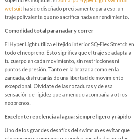
superficies mojadas. El
Sumarpo Hyper Light swimrun
wetsuit
ha sido diseñado precisamente para eso: un
traje polivalente que no sacrifica nada en rendimiento.
Comodidad total para nadar y correr
El Hyper Light utiliza el tejido interior SQ-Flex Stretch en
todo el neopreno. Esto significa que el traje se adapta a
tu cuerpo en cada movimiento, sin restricciones ni
puntos de presión. Tanto en la brazada como en la
zancada, disfrutarás de una libertad de movimiento
excepcional. Olvídate de las rozaduras y de esa
sensación de rigidez que a menudo acompaña a otros
neoprenos.
Excelente repelencia al agua: siempre ligero y rápido
Uno de los grandes desafíos del swimrun es evitar que
el neopreno se empape y se vuelva pesado durante las