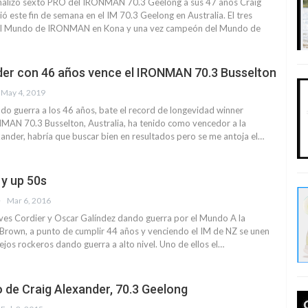
inalizó sexto PRO del IRONMAN 70.3 Geelong a sus 47 años Craig
 este fin de semana en el IM 70.3 Geelong en Australia. El tres
l Mundo de IRONMAN en Kona y una vez campeón del Mundo de
der con 46 años vence el IRONMAN 70.3 Busselton
May 4, 2019
o guerra a los 46 años, bate el record de longevidad winner
N 70.3 Busselton, Australia, ha tenido como vencedor a la
ander, habría que buscar bien en resultados pero se me antoja el…
 y up 50s
Mar 6, 2016
Yves Cordier y Oscar Galíndez dando guerra por el Mundo A la
Brown, a punto de cumplir 44 años y venciendo el IM de NZ se unen
ejos rockeros dando guerra a alto nivel. Uno de ellos el…
 de Craig Alexander, 70.3 Geelong