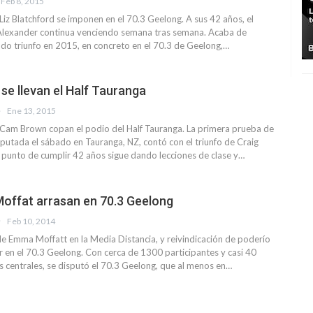
Feb 8, 2015
Liz Blatchford se imponen en el 70.3 Geelong. A sus 42 años, el
 Alexander continua venciendo semana tras semana. Acaba de
do triunfo en 2015, en concreto en el 70.3 de Geelong,…
se llevan el Half Tauranga
Ene 13, 2015
 Cam Brown copan el podio del Half Tauranga. La primera prueba de
utada el sábado en Tauranga, NZ, contó con el triunfo de Craig
 punto de cumplir 42 años sigue dando lecciones de clase y…
Moffat arrasan en 70.3 Geelong
Feb 10, 2014
de Emma Moffatt en la Media Distancia, y reivindicación de poderío
 en el 70.3 Geelong. Con cerca de 1300 participantes y casi 40
s centrales, se disputó el 70.3 Geelong, que al menos en…