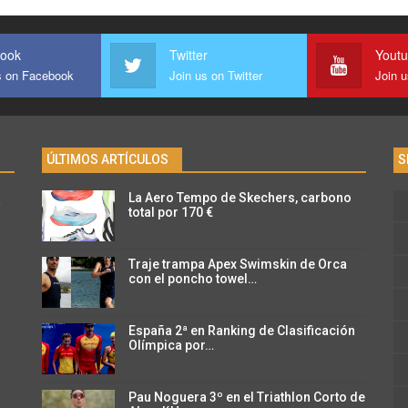
ook
Twitter
Yout
s on Facebook
Join us on Twitter
Join 
ÚLTIMOS ARTÍCULOS
S
La Aero Tempo de Skechers, carbono
n
total por 170 €
Traje trampa Apex Swimskin de Orca
con el poncho towel…
España 2ª en Ranking de Clasificación
Olímpica por…
Pau Noguera 3º en el Triathlon Corto de