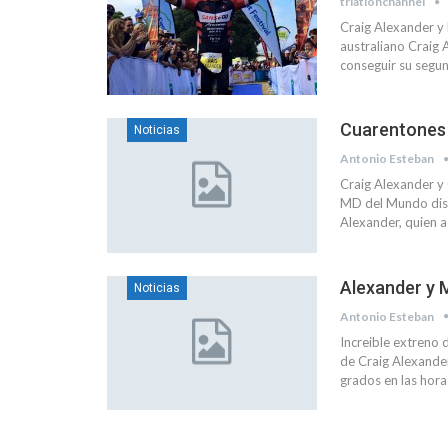
triatlonchannel
Craig Alexander y 
australiano Craig
conseguir su segun
Cuarentones 
Noticias
Antonio Esteban
Craig Alexander y
MD del Mundo disp
Alexander, quien a
Alexander y 
Noticias
Antonio Esteban
Increible extreno 
de Craig Alexander
grados en las hora