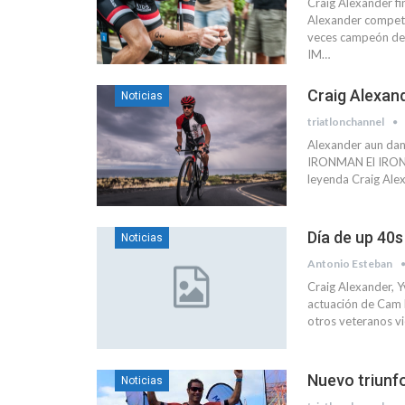
Craig Alexander f
Alexander competió
veces campeón de
IM…
Craig Alexan
Noticias
triatlonchannel
Alexander aun dand
IRONMAN El IRONMA
leyenda Craig Alex
Día de up 40s
Noticias
Antonio Esteban
Craig Alexander, 
actuación de Cam 
otros veteranos vi
Nuevo triunfo
Noticias