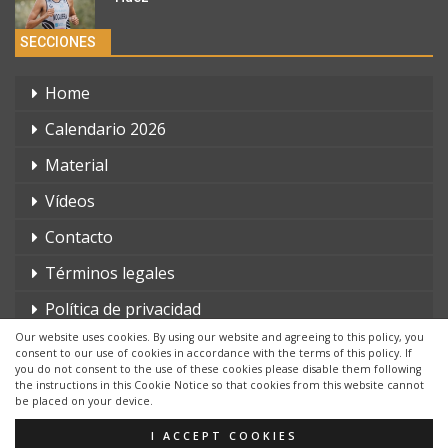
SECCIONES
Home
Calendario 2026
Material
Vídeos
Contacto
Términos legales
Política de privacidad
Our website uses cookies. By using our website and agreeing to this policy, you
consent to our use of cookies in accordance with the terms of this policy. If
you do not consent to the use of these cookies please disable them following
the instructions in this Cookie Notice so that cookies from this website cannot
be placed on your device.
© 2026 - triatlonchannel.com. Todos los derechos reservados.
Página web creada por:
Whyaweb.es
I ACCEPT COOKIES