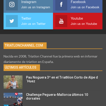
Instagram
Facebook
Join us on Instagram
Join us on Facebook
Twitter
Youtube
Join us on Twitter
Join us on Youtube
TRIATLONCHANNEL.COM
Nacida en 2008, Triatlon Channel fue la primera web en informar
diariamente de triatlon en España.
ÚLTIMOS ARTÍCULOS
Pau Noguera 3º en el Triathlon Corto de Alpe d
´Huez
Challenge Peguera-Mallorca últimos 10
dorsales