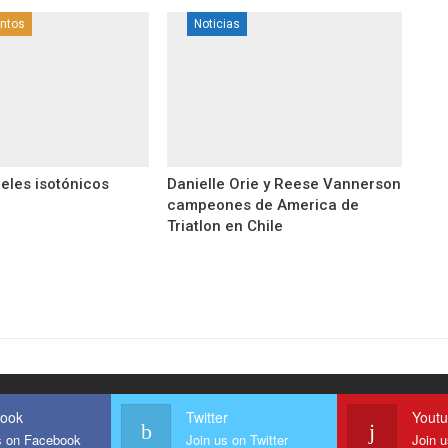
ntos
Noticias
eles isotónicos
Danielle Orie y Reese Vannerson
campeones de America de
Triatlon en Chile
ook
Twitter
Yout
s on Facebook
Join us on Twitter
Join 