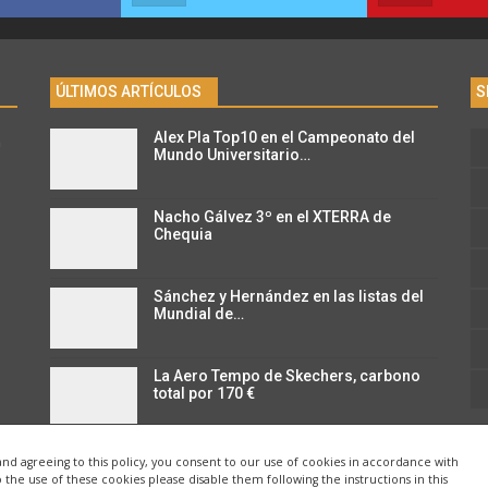
ÚLTIMOS ARTÍCULOS
S
Alex Pla Top10 en el Campeonato del
n
Mundo Universitario…
Nacho Gálvez 3º en el XTERRA de
Chequia
Sánchez y Hernández en las listas del
Mundial de…
La Aero Tempo de Skechers, carbono
total por 170 €
and agreeing to this policy, you consent to our use of cookies in accordance with
o the use of these cookies please disable them following the instructions in this