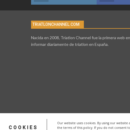
TRIATLONCHANNEL.COM
Nacida en 2008, Triatlon Channel fue la primera web e
informar diariamente de triatlon en España.
Our website uses cookies. By using our website 
COOKIES
the terms of this policy. If you do not consent t