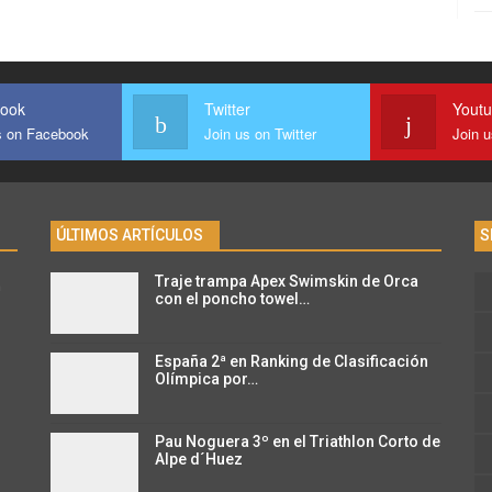
ook
Twitter
Yout
s on Facebook
Join us on Twitter
Join 
ÚLTIMOS ARTÍCULOS
S
Traje trampa Apex Swimskin de Orca
n
con el poncho towel…
España 2ª en Ranking de Clasificación
Olímpica por…
Pau Noguera 3º en el Triathlon Corto de
Alpe d´Huez