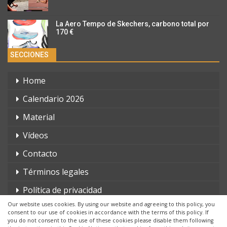
La Aero Tempo de Skechers, carbono total por
170 €
SECCIONES
Home
Calendario 2026
Material
Vídeos
Contacto
Términos legales
Política de privacidad
Our website uses cookies. By using our website and agreeing to this policy, you
consent to our use of cookies in accordance with the terms of this policy. If
you do not consent to the use of these cookies please disable them following