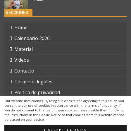
SECCIONES
Home
Calendario 2026
Material
Vídeos
Contacto
Términos legales
Política de privacidad
Our website uses cookies. By using our website and agreeing to this policy, you
consent to our use of cookies in accordance with the terms of this policy. If
you do not consent to the use of these cookies please disable them following
the instructions in this Cookie Notice so that cookies from this website cannot
be placed on your device.
© 2026 - triatlonchannel.com. Todos los derechos reservados.
Página web creada por:
Whyaweb.es
I ACCEPT COOKIES