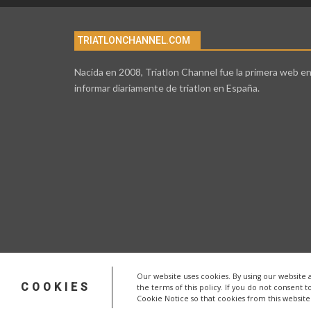
TRIATLONCHANNEL.COM
Nacida en 2008, Triatlon Channel fue la primera web e
informar diariamente de triatlon en España.
Our website uses cookies. By using our website 
COOKIES
the terms of this policy. If you do not consent t
Cookie Notice so that cookies from this websit
© 2026 - triatlonchannel.com. Todos los derechos reservado