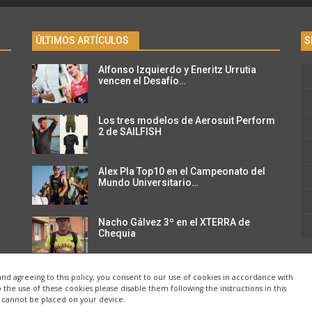
ÚLTIMOS ARTÍCULOS
S
Alfonso Izquierdo y Eneritz Urrutia
n
vencen el Desafío…
Los tres modelos de Aerosuit Perform
2 de SAILFISH
Alex Pla Top10 en el Campeonato del
Mundo Universitario…
Nacho Gálvez 3º en el XTERRA de
Chequia
and agreeing to this policy, you consent to our use of cookies in accordance with
o the use of these cookies please disable them following the instructions in this
e cannot be placed on your device.
s.