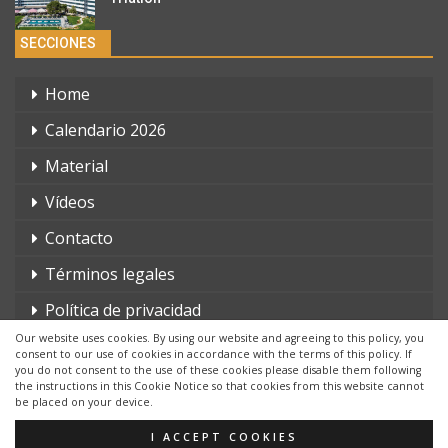
SECCIONES
Home
Calendario 2026
Material
Vídeos
Contacto
Términos legales
Política de privacidad
Our website uses cookies. By using our website and agreeing to this policy, you
consent to our use of cookies in accordance with the terms of this policy. If
you do not consent to the use of these cookies please disable them following
the instructions in this Cookie Notice so that cookies from this website cannot
be placed on your device.
© 2026 - triatlonchannel.com. Todos los derechos reservados.
Página web creada por:
Whyaweb.es
I ACCEPT COOKIES