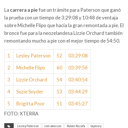
La
carrera a pie
fue un trámite para Paterson que ganó
la prueba con un tiempo de 3:29:08 y 10:48 de ventaja
sobre Michelle Flipo que hacía la gran remontada a pie. El
bronce fue para la neozelandesa Lizzie Orchard también
remontando mucho a pie con el mejor tiempo de 54:50.
1
Lesley Paterson
52
03:29:08
2
Michelle Flipo
60
03:39:56
3
Lizzie Orchard
54
03:40:54
4
Suzie Snyder
53
03:44:29
5
Brigitta Poor
51
03:45:27
FOTO: XTERRA
Lesley Paterson
rom akerson
Rubén Ruzafa
taymory