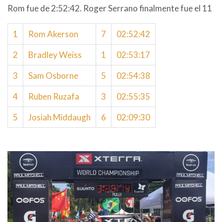
Rom fue de 2:52:42. Roger Serrano finalmente fue el 11
1
Rom Akerson
7
02:52:42
2
Bradley Weiss
1
02:53:17
3
Sam Osborne
5
02:54:38
4
Ruben Ruzafa
3
02:55:35
5
Josiah Middaugh
6
02:09:30