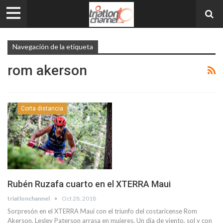
Navegación de la etiqueta
rom akerson
Corta distancia
Rubén Ruzafa cuarto en el XTERRA Maui
triatlonchannel
Oct 28, 2018
Sorpresón en el XTERRA Maui con el triunfo del costaricense Rom
Akerson. Lesley Paterson arrasa en mujeres. Un día de viento, sol y con