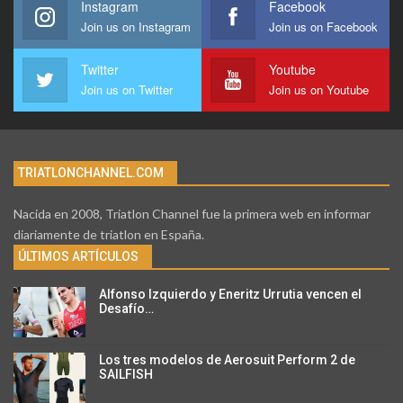
Instagram
Facebook
Join us on Instagram
Join us on Facebook
Twitter
Youtube
Join us on Twitter
Join us on Youtube
TRIATLONCHANNEL.COM
Nacida en 2008, Triatlon Channel fue la primera web en informar
diariamente de triatlon en España.
ÚLTIMOS ARTÍCULOS
Alfonso Izquierdo y Eneritz Urrutia vencen el
Desafío…
Los tres modelos de Aerosuit Perform 2 de
SAILFISH