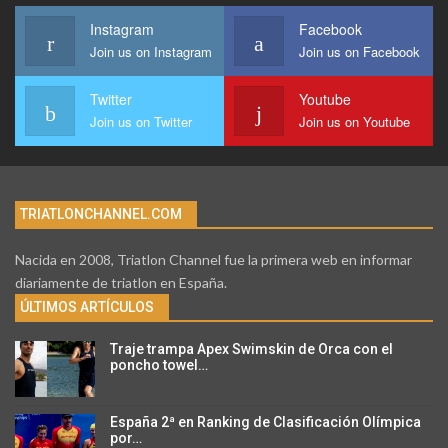
Instagram
Facebook
Join us on Instagram
Join us on Facebook
Twitter
Youtube
Join us on Twitter
Join us on Youtube
TRIATLONCHANNEL.COM
Nacida en 2008, Triatlon Channel fue la primera web en informar
diariamente de triatlon en España.
ÚLTIMOS ARTÍCULOS
Traje trampa Apex Swimskin de Orca con el
poncho towel…
España 2ª en Ranking de Clasificación Olímpica
por…