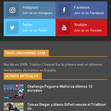
Instagram
Facebook
Join us on Instagram
Join us on Facebook
Twitter
Youtube
Join us on Twitter
Join us on Youtube
TRIATLONCHANNEL.COM
Nacida en 2008, Triatlon Channel fue la primera web en informar
diariamente de triatlon en España.
ÚLTIMOS ARTÍCULOS
Challenge Peguera-Mallorca últimos 10
dorsales
Tomas Steger y Alanis Siffert vencen el Triathlon
de…