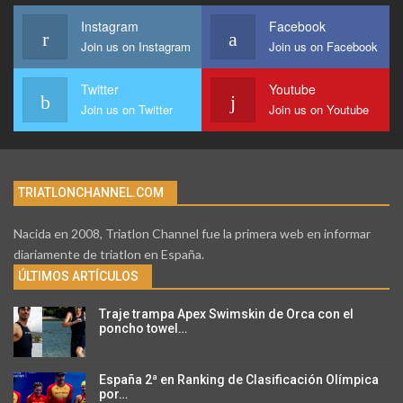
Instagram
Facebook
Join us on Instagram
Join us on Facebook
Twitter
Youtube
Join us on Twitter
Join us on Youtube
TRIATLONCHANNEL.COM
Nacida en 2008, Triatlon Channel fue la primera web en informar
diariamente de triatlon en España.
ÚLTIMOS ARTÍCULOS
Traje trampa Apex Swimskin de Orca con el
poncho towel…
España 2ª en Ranking de Clasificación Olímpica
por…