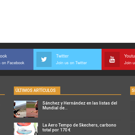
ook
Twitter
Yout
s on Facebook
Join us on Twitter
Join 
ÚLTIMOS ARTÍCULOS
S
Sánchez y Hernández en las listas del
n
Mundial de…
La Aero Tempo de Skechers, carbono
total por 170 €