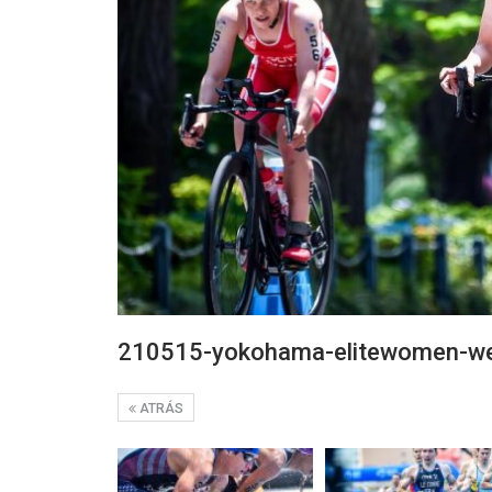
210515-yokohama-elitewomen-w
ATRÁS