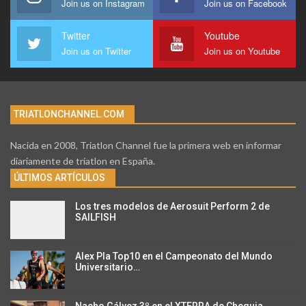
Join us on Instagram
Join us on Facebook
Twitter
Youtube
Join us on Twitter
Join us on Youtube
TRIATLONCHANNEL.COM
Nacida en 2008, Triatlon Channel fue la primera web en informar
diariamente de triatlon en España.
ÚLTIMOS ARTÍCULOS
Los tres modelos de Aerosuit Perform 2 de
SAILFISH
Alex Pla Top10 en el Campeonato del Mundo
Universitario…
Nacho Gálvez 3º en el XTERRA de Chequia