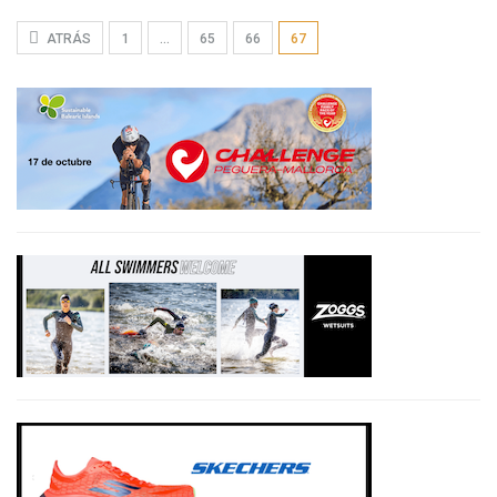
ATRÁS
1
…
65
66
67