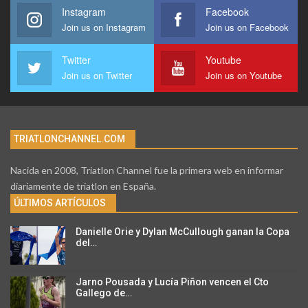
Instagram
Facebook
Join us on Instagram
Join us on Facebook
Twitter
Youtube
Join us on Twitter
Join us on Youtube
TRIATLONCHANNEL.COM
Nacida en 2008, Triatlon Channel fue la primera web en informar
diariamente de triatlon en España.
ÚLTIMOS ARTÍCULOS
Danielle Orie y Dylan McCullough ganan la Copa
del…
Jarno Pousada y Lucía Piñon vencen el Cto
Gallego de…